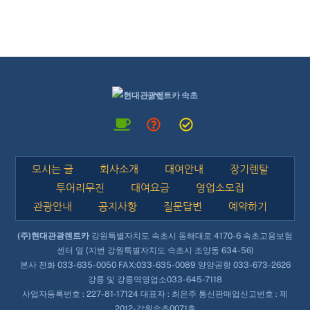
Back
To
Top
모시는 글
회사소개
대여안내
장기렌탈
투어리무진
대여요금
영업소모집
관광안내
공지사항
질문답변
예약하기
(주)현대관광렌트카
강원특별자치도 속초시 동해대로 4170-6 속초고용보험
센터 옆 (지번 강원특별자치도 속초시 조양동 634-56)
본사 전화
033-635-0050
FAX:033-635-0089 양양공항
033-673-2626
강릉 및 강릉역영업소
033-645-7118
사업자등록번호 : 227-81-17124 대표자 : 최은주 통신판매업신고번호 : 제
2012-강원속초0071호