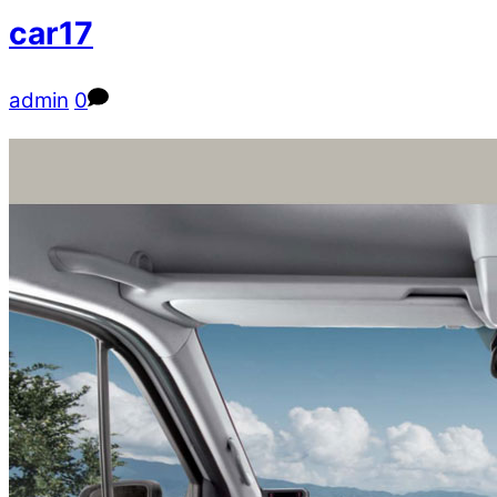
car17
admin
0