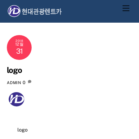
Skip
Men
to
content
2018
12월
31
logo
0
ADMIN
logo