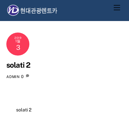
Skip
Men
to
content
2019
1월
3
solati 2
0
ADMIN
solati 2